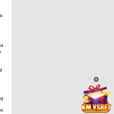
ái
hà
p
g.
✕
ng.
ua