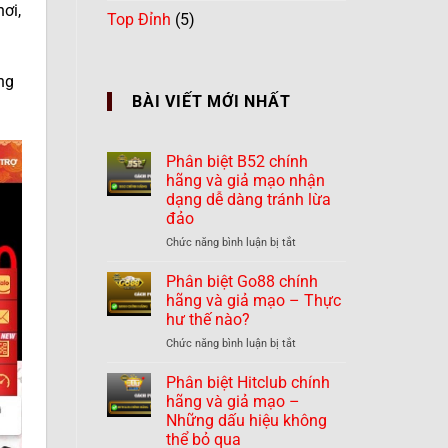
ơi,
Top Đỉnh
(5)
ng
BÀI VIẾT MỚI NHẤT
Phân biệt B52 chính
hãng và giả mạo nhận
dạng dễ dàng tránh lừa
đảo
ở
Chức năng bình luận bị tắt
Phân
biệt
Phân biệt Go88 chính
B52
hãng và giả mạo – Thực
chính
hư thế nào?
hãng
ở
Chức năng bình luận bị tắt
và
Phân
giả
biệt
mạo
Phân biệt Hitclub chính
Go88
nhận
hãng và giả mạo –
chính
dạng
Những dấu hiệu không
hãng
dễ
thể bỏ qua
và
dàng