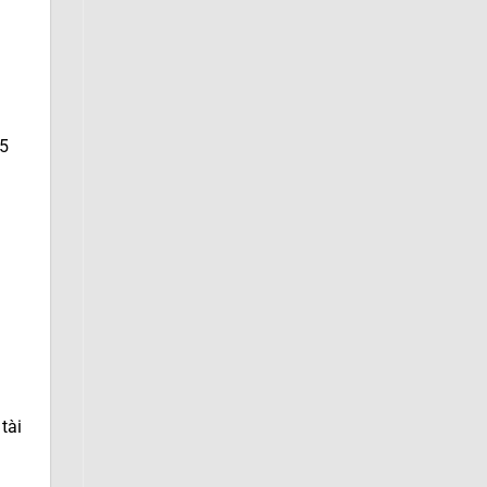
 5
tài