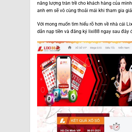
năng lượng tràn trề cho khách hàng của mình.
anh em sẽ vô cùng thoải mái khi tham gia giải 
Với mong muốn tìm hiểu rõ hơn về nhà cái Lix
dẫn nạp tiền và đăng ký lixi88 ngay sau đây 