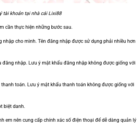
 tài khoản tại nhà cái Lixi88
 em cần thực hiện những bước sau.
g nhập cho mình. Tên đăng nhập được sử dụng phải nhiều hơn
u đăng nhập. Lưu ý mật khẩu đăng nhập không được giống với
 thanh toán. Lưu ý mật khẩu thanh toán không được giống với
 biệt danh.
h em nên cung cấp chính xác số điện thoại để dễ dàng quản lý 