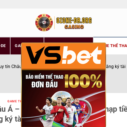
ODE
GAME NỔ HŨ
BẮN CÁ ĐỔI THƯỞNG
GAME THỂ TH
×
uy tín Châu Á – Hướng dẫn chi tiết cách nạp tiền và đăng ký tài
GAME THỂ THAO
âu Á – Hướng dẫn chi tiết cách nạp ti
 ký tài khoản lixi88