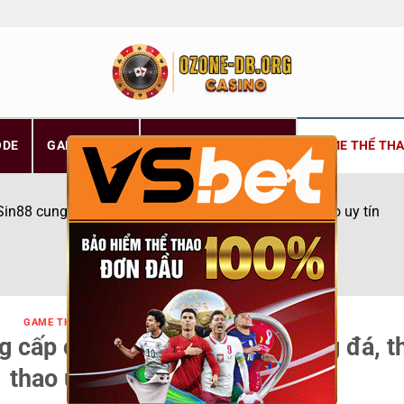
ODE
GAME NỔ HŨ
BẮN CÁ ĐỔI THƯỞNG
GAME THỂ TH
×
in88 cung cấp các thể loại cá cược bóng đá, thể thao uy tín
GAME THỂ THAO
g cấp các thể loại cá cược bóng đá, t
thao uy tín