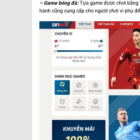
– Game bóng đá:
Tựa game được chơi bằng t
hành cũng cung cấp cho người chơi ví phụ để