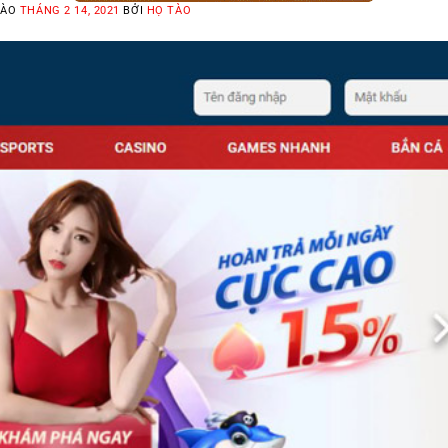
VÀO
THÁNG 2 14, 2021
BỞI
HỌ TÀO