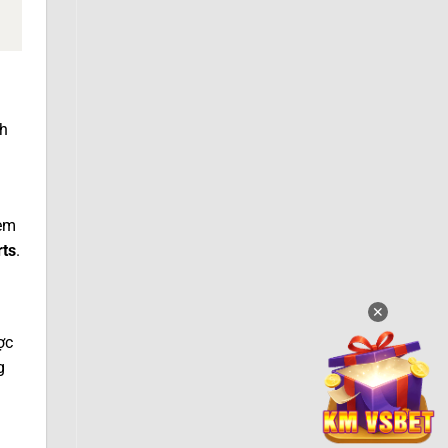
nh
 em
rts
.
✕
ợc
g