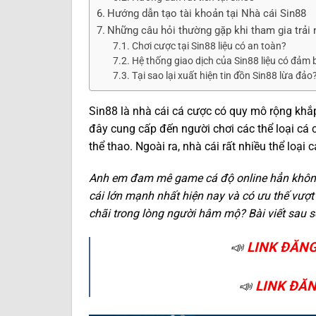
Hướng dẫn tạo tài khoản tại Nhà cái Sin88
Những câu hỏi thường gặp khi tham gia trải
Chơi cược tại Sin88 liệu có an toàn?
Hệ thống giao dịch của Sin88 liệu có đảm
Tại sao lại xuất hiện tin đồn Sin88 lừa đảo
Sin88 là nhà cái cá cược có quy mô rộng khắp
đây cung cấp đến người chơi các thể loại cá
thể thao. Ngoài ra, nhà cái rất nhiều thể loại
Anh em đam mê game cá độ online hẳn không
cái lớn mạnh nhất hiện nay và có ưu thế vượt
chãi trong lòng người hâm mộ? Bài viết sau s
📣
LINK ĐĂNG
📣
LINK ĐĂN