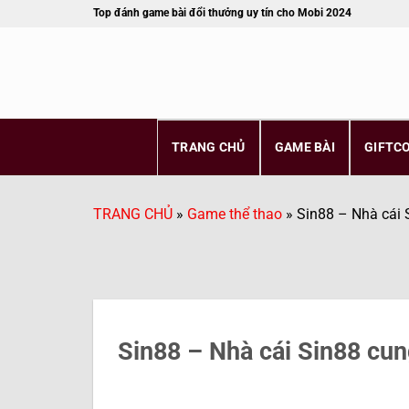
Bỏ
Top đánh game bài đổi thưởng uy tín cho Mobi 2024
qua
nội
dung
TRANG CHỦ
GAME BÀI
GIFTC
TRANG CHỦ
»
Game thể thao
»
Sin88 – Nhà cái S
Sin88 – Nhà cái Sin88 cun