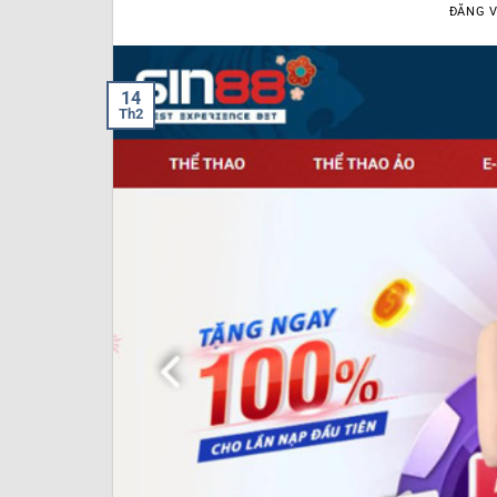
ĐĂNG 
14
Th2