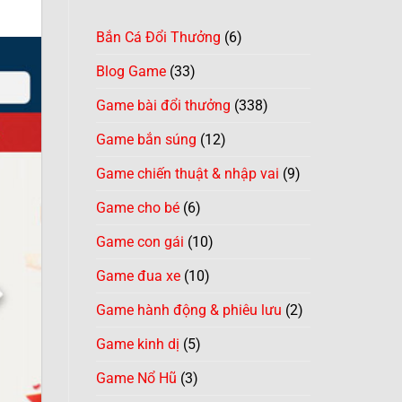
Bắn Cá Đổi Thưởng
(6)
Blog Game
(33)
Game bài đổi thưởng
(338)
Game bắn súng
(12)
Game chiến thuật & nhập vai
(9)
Game cho bé
(6)
Game con gái
(10)
Game đua xe
(10)
Game hành động & phiêu lưu
(2)
Game kinh dị
(5)
Game Nổ Hũ
(3)