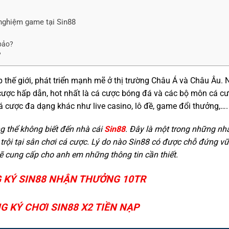
 nghiệm game tại Sin88
 bảo?
?
 thế giới, phát triển mạnh mẽ ở thị trường Châu Á và Châu Âu. 
 cược hấp dẫn, hot nhất là cá cược bóng đá và các bộ môn cá c
 cá cược đa dạng khác như live casino, lô đề, game đổi thưởng,….
 thể không biết đến
nhà cái
Sin88
. Đây là một trong những nh
 trội tại sân chơi cá cược. Lý do nào Sin88 có được chỗ đứng v
ẽ cung cấp cho anh em những thông tin cần thiết.
 KÝ SIN88 NHẬN THƯỞNG 10TR
G KÝ CHƠI SIN88 X2 TIỀN NẠP