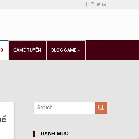
AO
GAME TUYỂN
BLOG GAME
hể
DANH MỤC