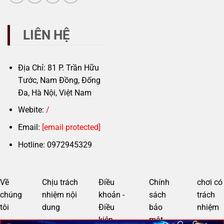
LIÊN HỆ
Địa Chỉ: 81 P. Trần Hữu
Tước, Nam Đồng, Đống
Đa, Hà Nội, Việt Nam
Webite:
/
Email:
[email protected]
Hotline: 0972945329
Về
Chịu trách
Điều
Chính
chơi có
chúng
nhiệm nội
khoản -
sách
trách
tôi
dung
Điều
bảo
nhiệm
kiện
mật