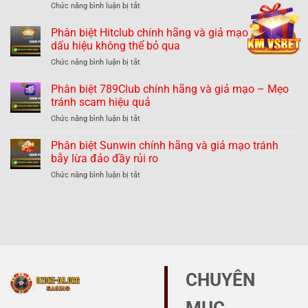
ở
Chức năng bình luận bị tắt
hãng
Phân
và
biệt
Phân biệt Hitclub chính hãng và giả mạo – Những
giả
Go88
mạo
dấu hiệu không thể bỏ qua
chính
nhận
ở
Chức năng bình luận bị tắt
hãng
dạng
Phân
và
dễ
biệt
Phân biệt 789Club chính hãng và giả mạo – Mẹo
giả
dàng
Hitclub
mạo
tránh scam hiệu quả
tránh
chính
–
lừa
ở
Chức năng bình luận bị tắt
hãng
Thực
đảo
Phân
và
hư
biệt
Phân biệt Sunwin chính hãng và giả mạo tránh
giả
thế
789Club
mạo
bẫy lừa đảo đầy rủi ro
nào?
chính
–
ở
Chức năng bình luận bị tắt
hãng
Những
Phân
và
dấu
biệt
giả
hiệu
Sunwin
mạo
không
chính
–
thể
hãng
Mẹo
bỏ
và
tránh
qua
giả
scam
mạo
hiệu
CHUYÊN
tránh
quả
bẫy
MỤC
lừa