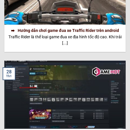
Hướng dẫn chơi game đua xe Traffic Rider trên android
Traffic Rider là thể loại game đua xe địa hình tốc độ cao. Khi trải
[...]
28
Th1