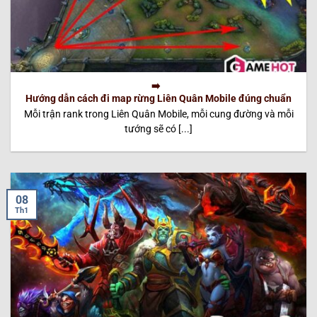
Hướng dẫn cách đi map rừng Liên Quân Mobile đúng chuẩn
Mỗi trận rank trong Liên Quân Mobile, mỗi cung đường và mỗi
tướng sẽ có [...]
08
Th1