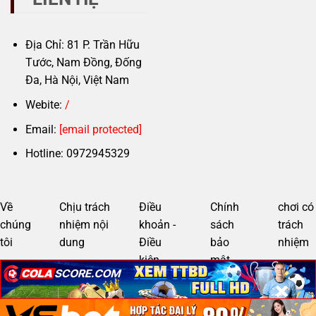
Địa Chỉ: 81 P. Trần Hữu
Tước, Nam Đồng, Đống
Đa, Hà Nội, Việt Nam
Webite:
/
Email:
[email protected]
Hotline: 0972945329
Về
Chịu trách
Điều
Chính
chơi có
chúng
nhiệm nội
khoản -
sách
trách
tôi
dung
Điều
bảo
nhiệm
kiện
mật
×
×
×
Copyright 2026 ©
gamebaidoithuong.mobi