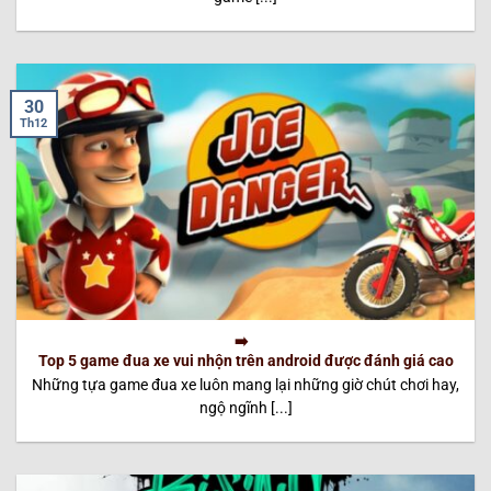
30
Th12
Top 5 game đua xe vui nhộn trên android được đánh giá cao
Những tựa game đua xe luôn mang lại những giờ chút chơi hay,
ngộ ngĩnh [...]