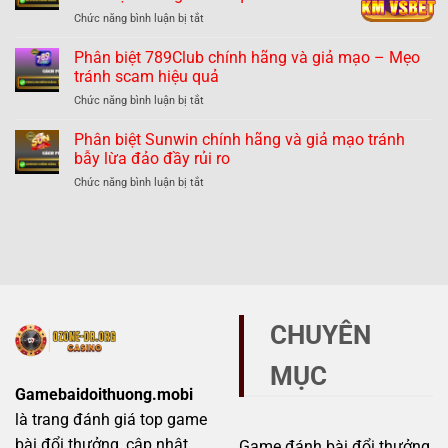
chính
nhận
ở
Chức năng bình luận bị tắt
hãng
dạng
Phân
và
dễ
biệt
Phân biệt 789Club chính hãng và giả mạo – Mẹo
giả
dàng
Hitclub
mạo
tránh scam hiệu quả
tránh
chính
–
lừa
ở
Chức năng bình luận bị tắt
hãng
Thực
đảo
Phân
và
hư
biệt
Phân biệt Sunwin chính hãng và giả mạo tránh
giả
thế
789Club
mạo
bẫy lừa đảo đầy rủi ro
nào?
chính
–
ở
Chức năng bình luận bị tắt
hãng
Những
Phân
và
dấu
biệt
giả
hiệu
Sunwin
mạo
không
chính
–
thể
hãng
Mẹo
bỏ
và
tránh
qua
giả
scam
mạo
hiệu
CHUYÊN
tránh
quả
bẫy
MỤC
lừa
đảo
Gamebaidoithuong.mobi
đầy
là trang đánh giá top game
rủi
ro
bài đổi thưởng, cập nhật
Game đánh bài đổi thưởng