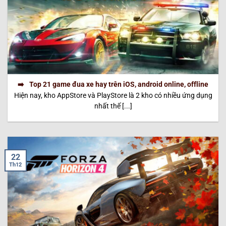
Top 21 game đua xe hay trên iOS, android online, offline
Hiện nay, kho AppStore và PlayStore là 2 kho có nhiều ứng dụng
nhất thế [...]
22
Th12