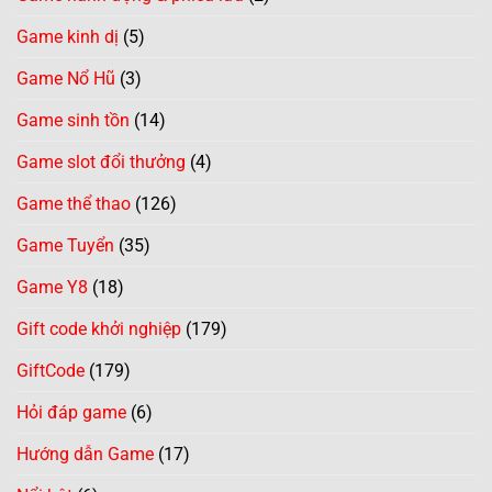
Game kinh dị
(5)
Game Nổ Hũ
(3)
Game sinh tồn
(14)
Game slot đổi thưởng
(4)
Game thể thao
(126)
Game Tuyển
(35)
Game Y8
(18)
Gift code khởi nghiệp
(179)
GiftCode
(179)
Hỏi đáp game
(6)
Hướng dẫn Game
(17)