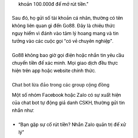
khoản 100.000đ để mở rút tiền.”
Sau đó, họ gửi số tài khoản cá nhân, thường có tên
không liên quan gì đến Go88. Đây là chiêu thức
nguy hiểm vì đánh vào tâm lý hoang mang và tin
tưởng vào các cuộc gọi “có vẻ chuyên nghiệp”.
Go88 không bao giờ gọi điện hoặc nhắn tin yêu cầu
chuyển tiền để xác minh. Mọi giao dịch đều thực
hiện trên app hoặc website chính thức.
Chat bot lừa đảo trong các group cộng đồng
Một số nhóm Facebook hoặc Zalo có sự xuất hiện
của chat bot tự động giả danh CSKH, thường gửi tin
nhắn như:
“Bạn gặp sự cố rút tiền? Nhắn Zalo quản trị để xử
lý”