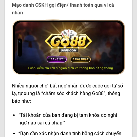
Mạo danh CSKH gọi điện/ thanh toán qua ví cá
nhân
Nhiều người chơi bất ngờ nhận được cuộc gọi từ số
lạ, tự xưng là “chăm sóc khách hàng Go88”, thông
báo như:
“Tài khoản của bạn đang bị tạm khóa do nghi
ngờ nạp sai cú pháp.”
“Bạn cần xác nhận danh tính bằng cách chuyển