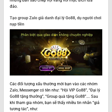
những bản sao chép vội vàng với mục đích lừa
đảo.
Tạo group Zalo giả danh đại lý Go88, dụ người chơi
nạp tiền
Các đối tượng xấu thường mời bạn vào các nhóm
Zalo, Messenger có tên như: “Hội VIP Go88”, “Đại lý
Go88 tặng thưởng”, “Group quà tặng Go88”…. Sau
khi tham gia nhóm, bạn sẽ thấy nhiều tin nhắn “giả
tương tác”, như: