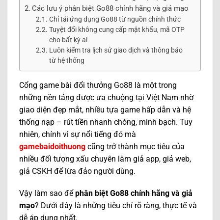
Các lưu ý phân biệt Go88 chính hãng và giả mạo
Chỉ tải ứng dụng Go88 từ nguồn chính thức
Tuyệt đối không cung cấp mật khẩu, mã OTP
cho bất kỳ ai
Luôn kiểm tra lịch sử giao dịch và thông báo
từ hệ thống
Cổng game bài đổi thưởng Go88 là một trong
những nền tảng được ưa chuộng tại Việt Nam nhờ
giao diện đẹp mắt, nhiều tựa game hấp dẫn và hệ
thống nạp – rút tiền nhanh chóng, minh bạch. Tuy
nhiên, chính vì sự nổi tiếng đó mà
gamebaidoithuong
cũng trở thành mục tiêu của
nhiều đối tượng xấu chuyên làm giả app, giả web,
giả CSKH để lừa đảo người dùng.
Vậy làm sao để
phân biệt Go88 chính hãng và giả
mạo
? Dưới đây là những tiêu chí rõ ràng, thực tế và
dễ áp dụng nhất.