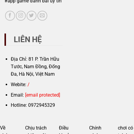
#app game đánh bài uy tín
LIÊN HỆ
Địa Chỉ: 81 P. Trần Hữu
Tước, Nam Đồng, Đống
Đa, Hà Nội, Việt Nam
Webite:
/
Email:
[email protected]
Hotline: 0972945329
Về
Chịu trách
Điều
Chính
chơi có