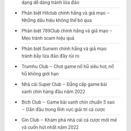
dạng dễ dàng tránh lừa đảo
Phân biệt Hitclub chính hãng và giả mạo –
Những dấu hiệu không thể bỏ qua
Phân biệt 789Club chính hãng và giả mạo –
Mẹo tránh scam hiệu quả
Phân biệt Sunwin chính hãng và giả mạo
tránh bẫy lừa đảo đầy rủi ro
Trumhu Club – Chơi game nổ hũ siêu hot, nổ
hũ không giới hạn
Nhà cái Super Club – Đẳng cấp game bài
xanh chín hàng đầu năm 2022
Bich Club – Game bài xanh chín chuẩn 5 sao
– Dẫn đầu trong lĩnh vực giải trí cá cược
Gin Club – Khám phá nhà cái cá cược mới mẻ
và cuốn hút nhất năm 2022