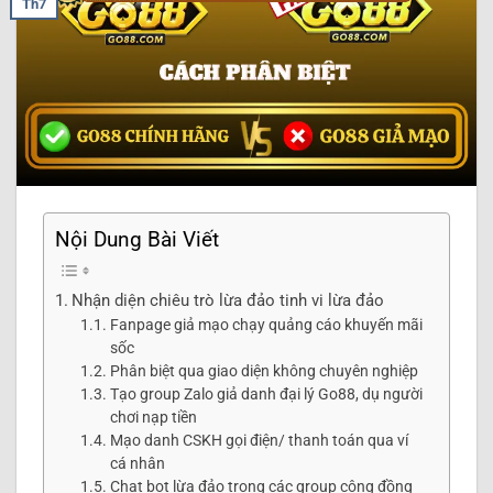
Th7
Nội Dung Bài Viết
Nhận diện chiêu trò lừa đảo tinh vi lừa đảo
Fanpage giả mạo chạy quảng cáo khuyến mãi
sốc
Phân biệt qua giao diện không chuyên nghiệp
Tạo group Zalo giả danh đại lý Go88, dụ người
chơi nạp tiền
Mạo danh CSKH gọi điện/ thanh toán qua ví
cá nhân
Chat bot lừa đảo trong các group cộng đồng