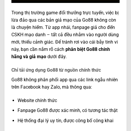
Trong thị trường game đổi thưởng trực tuyến, việc bị
lừa đảo qua các bản giả mạo của Go88 không còn
là chuyện hiếm. Từ app nhái, fanpage giả cho đến
CSKH mạo danh – tất cả đều nhằm vào người dùng
mới, thiếu cảnh giác. Để tránh rơi vào cái bẫy tinh vi
này, bạn cần nắm rõ cách
phân biệt Go88 chính
hãng và giả mạo
dưới đây.
Chỉ tải ứng dụng Go88 từ nguồn chính thức
Go88 không phân phối app qua các link ngẫu nhiên
trên Facebook hay Zalo, mà thông qua:
Website chính thức
Fanpage Go88 được xác minh, có tương tác thật
Hệ thống đại lý uy tín, được công bố công khai