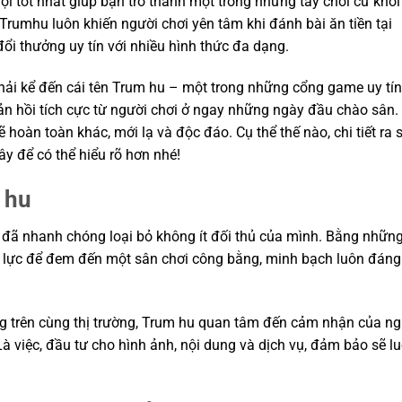
 tốt nhất giúp bạn trở thành một trong những tay chơi cừ khôi
 Trumhu luôn khiến người chơi yên tâm khi đánh bài ăn tiền tại
ổi thưởng uy tín với nhiều hình thức đa dạng.
hải kể đến cái tên Trum hu – một trong những cổng game uy tín
ản hồi tích cực từ người chơi ở ngay những ngày đầu chào sân.
hoàn toàn khác, mới lạ và độc đáo. Cụ thể thế nào, chi tiết ra 
ây để có thể hiểu rõ hơn nhé!
 hu
đã nhanh chóng loại bỏ không ít đối thủ của mình. Bằng nhữn
nỗ lực để đem đến một sân chơi công bằng, minh bạch luôn đáng
g trên cùng thị trường, Trum hu quan tâm đến cảm nhận của ng
à việc, đầu tư cho hình ảnh, nội dung và dịch vụ, đảm bảo sẽ l