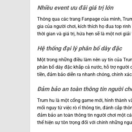
Nhiều event ưu đãi giá trị lớn
Thông qua các trang Fanpage của mình, Trum 
gia của người chơi, kích thích họ đua top rin
thời gian và giá trị, hứa hẹn sẽ là một nơi giả
Hệ thống đại lý phân bổ dày đặc
Một trong những điều làm nên uy tín của Trum
phân bổ dày đặc khắp cả nước, hỗ trợ người c
tiền, đảm bảo diễn ra nhanh chóng, chính xác
Đảm bảo an toàn thông tin người chơ
Trum hu là một cổng game mới, hình thành và 
mối nguy từ việc rò rỉ thông tin, đánh cắp thô
đảm bảo an toàn thông tin người chơi một cách
thể hiện sự tôn trọng đối với chính những ngư