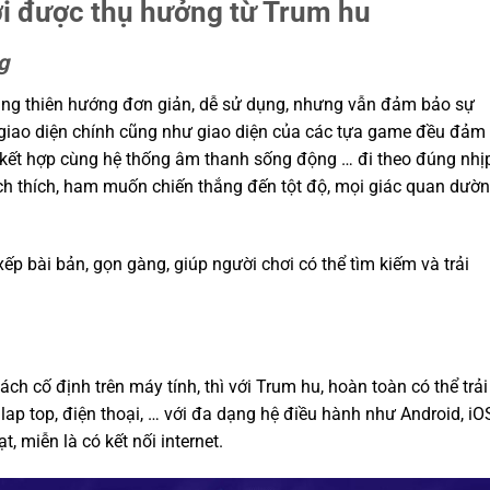
hơi được thụ hưởng từ Trum hu
g
ng thiên hướng đơn giản, dễ sử dụng, nhưng vẫn đảm bảo sự
i giao diện chính cũng như giao diện của các tựa game đều đảm
, kết hợp cùng hệ thống âm thanh sống động … đi theo đúng nhị
ích thích, ham muốn chiến thắng đến tột độ, mọi giác quan dườ
 bài bản, gọn gàng, giúp người chơi có thể tìm kiếm và trải
ch cố định trên máy tính, thì với Trum hu, hoàn toàn có thể trải
lap top, điện thoại, … với đa dạng hệ điều hành như Android, iO
, miễn là có kết nối internet.