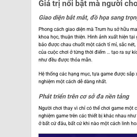
Giá trị nổi bật mà người c
Giao diện bắt mắt, đồ họa sang trọn
Phong cách giao diện mà Trum hu sở hữu ma
khoa học, thuận thiện. Hình ảnh xuất hiện tạ
bảo được chau chuốt một cách tỉ mỉ, sắc nét
của cuộc chơi ở từng thời điểm … tạo ra sự k
như đều được thỏa mãn.
Hệ thống các hạng mục, tựa game được sắp xếp
nghiệm một cách dễ dàng nhất.
Phát triển trên cơ sở đa nền tảng
Người chơi thay vì chỉ có thể chơi game một cá
nghiệm game trên các thiết bị khác nhau như 
ở bất cứ đâu, bất cứ khi nào một cách linh hoạt