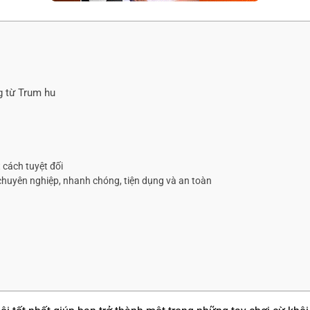
g từ Trum hu
 cách tuyệt đối
chuyên nghiệp, nhanh chóng, tiện dụng và an toàn