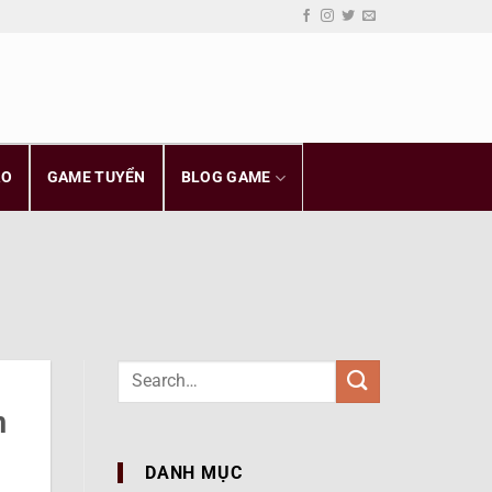
AO
GAME TUYỂN
BLOG GAME
n
DANH MỤC