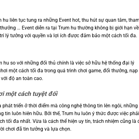
hu liên tục tung ra những Event hot, thu hút sự quan tâm, tha
h thưởng … Event diễn ra tại Trum hu thường không bị giới hạn về
i trí lý tưởng với quyền và lợi ích được đảm bảo một cách tối đa.
 hu so với những đối thủ chính là việc sở hữu hệ thống đại lý
hơi một cách tối đa trong quá trình chơi game, đổi thưởng, nạp
 với độ an toàn cao.
i một cách tuyệt đối
phát triển ở thời điểm mà công nghệ thông tin lên ngôi, những
ng tin luôn hiên hữu. Bởi thế, Trum hu luôn ý thức được việc phả
 tối đa nhất. Vừa là cách thể hiện uy tín, trách nhiệm cũng là 
ời chơi đã tin tưởng và lựa chọn.