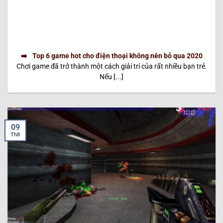
Top 6 game hot cho điện thoại không nên bỏ qua 2020
Chơi game đã trở thành một cách giải trí của rất nhiều bạn trẻ.
Nếu [...]
09
Th8