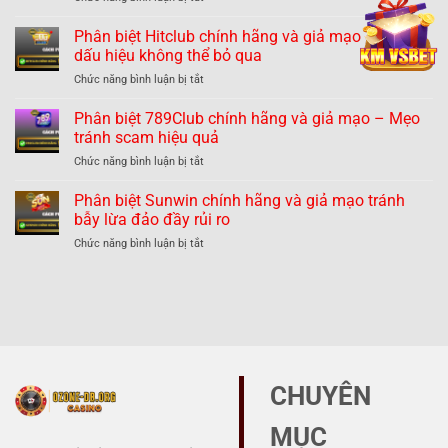
Phân
và
biệt
Phân biệt Hitclub chính hãng và giả mạo – Những
giả
Go88
mạo
dấu hiệu không thể bỏ qua
chính
nhận
ở
Chức năng bình luận bị tắt
hãng
dạng
Phân
và
dễ
biệt
Phân biệt 789Club chính hãng và giả mạo – Mẹo
giả
dàng
Hitclub
mạo
tránh scam hiệu quả
tránh
chính
–
lừa
ở
Chức năng bình luận bị tắt
hãng
Thực
đảo
Phân
và
hư
biệt
Phân biệt Sunwin chính hãng và giả mạo tránh
giả
thế
789Club
mạo
bẫy lừa đảo đầy rủi ro
nào?
chính
–
ở
Chức năng bình luận bị tắt
hãng
Những
Phân
và
dấu
biệt
giả
hiệu
Sunwin
mạo
không
chính
–
thể
hãng
Mẹo
bỏ
và
tránh
qua
giả
scam
mạo
hiệu
CHUYÊN
tránh
quả
bẫy
MỤC
lừa
đảo