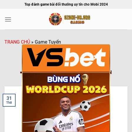
Bỏ
Top đánh game bài đổi thưởng uy tín cho Mobi 2024
qua
nội
dung
TRANG CHỦ
»
Game Tuyển
×
LƯU TRỮ DANH MỤC:
GAME TUYỂN
31
Th8