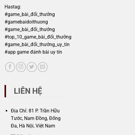
Hastag:
#game_bài_đổi_thưởng
#gamebaidoithuong
#game_bài_đổi_thưởng
#top_10_game_bài_đổi_thưởng
#game_bài_đổi_thưởng_uy_tín
#app game đánh bài uy tín
LIÊN HỆ
Địa Chỉ: 81 P. Trần Hữu
Tước, Nam Đồng, Đống
Đa, Hà Nội, Việt Nam