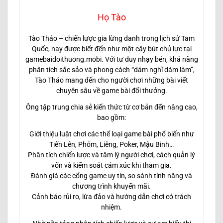
Họ Tào
Tào Tháo – chiến lược gia lừng danh trong lịch sử Tam
Quốc, nay được biết đến như một cây bút chủ lực tại
gamebaidoithuong.mobi. Với tư duy nhạy bén, khả năng
phân tích sắc sảo và phong cách “dám nghĩ dám làm”,
Tào Tháo mang đến cho người chơi những bài viết
chuyên sâu về game bài đổi thưởng.
Ông tập trung chia sẻ kiến thức từ cơ bản đến nâng cao,
bao gồm:
Giới thiệu luật chơi các thể loại game bài phổ biến như
Tiến Lên, Phỏm, Liêng, Poker, Mậu Binh…
Phân tích chiến lược và tâm lý người chơi, cách quản lý
vốn và kiểm soát cảm xúc khi tham gia.
Đánh giá các cổng game uy tín, so sánh tính năng và
chương trình khuyến mãi.
Cảnh báo rủi ro, lừa đảo và hướng dẫn chơi có trách
nhiệm.