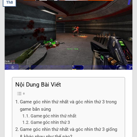
Th8
Nội Dung Bài Viết
Game góc nhìn thứ nhất và góc nhìn thứ 3 trong
game bắn súng
Game góc nhìn thứ nhất
Game góc nhìn thứ 3
Game góc nhìn thứ nhất và góc nhìn thứ 3 giống
& khác nhau như thế nào?