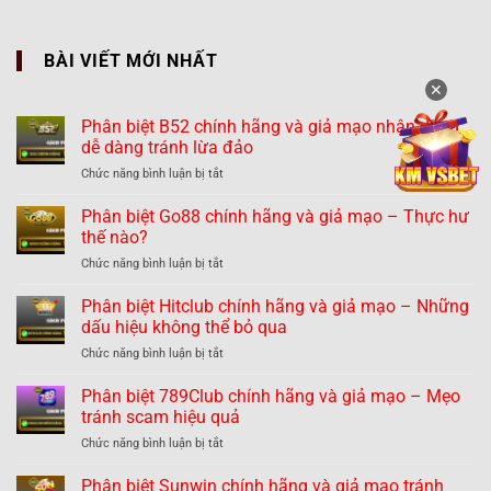
BÀI VIẾT MỚI NHẤT
✕
Phân biệt B52 chính hãng và giả mạo nhận dạng
dễ dàng tránh lừa đảo
ở
Chức năng bình luận bị tắt
Phân
biệt
Phân biệt Go88 chính hãng và giả mạo – Thực hư
B52
thế nào?
chính
ở
Chức năng bình luận bị tắt
hãng
Phân
và
biệt
Phân biệt Hitclub chính hãng và giả mạo – Những
giả
Go88
mạo
dấu hiệu không thể bỏ qua
chính
nhận
ở
Chức năng bình luận bị tắt
hãng
dạng
Phân
và
dễ
biệt
Phân biệt 789Club chính hãng và giả mạo – Mẹo
giả
dàng
Hitclub
mạo
tránh scam hiệu quả
tránh
chính
–
lừa
ở
Chức năng bình luận bị tắt
hãng
Thực
đảo
Phân
và
hư
biệt
Phân biệt Sunwin chính hãng và giả mạo tránh
giả
thế