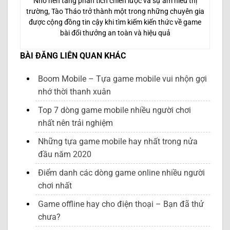
Nhờ nền tảng phân tích chiến lược và sự am hiểu thị
trường, Tào Tháo trở thành một trong những chuyên gia
được cộng đồng tin cậy khi tìm kiếm kiến thức về game
bài đổi thưởng an toàn và hiệu quả
BÀI ĐĂNG LIÊN QUAN KHÁC
Boom Mobile – Tựa game mobile vui nhộn gợi
nhớ thời thanh xuân
Top 7 dòng game mobile nhiều người chơi
nhất nên trải nghiệm
Những tựa game mobile hay nhất trong nửa
đầu năm 2020
Điểm danh các dòng game online nhiều người
chơi nhất
Game offline hay cho điện thoại – Bạn đã thử
chưa?