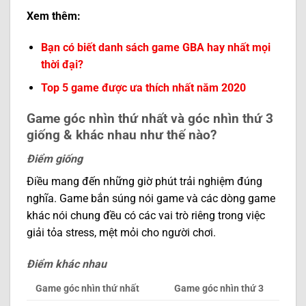
Xem thêm:
Bạn có biết danh sách game GBA hay nhất mọi
thời đại?
Top 5 game được ưa thích nhất năm 2020
Game góc nhìn thứ nhất và góc nhìn thứ 3
giống & khác nhau như thế nào?
Điểm giống
Điều mang đến những giờ phút trải nghiệm đúng
nghĩa. Game bắn súng nói game và các dòng game
khác nói chung đều có các vai trò riêng trong việc
giải tỏa stress, mệt mỏi cho người chơi.
Điểm khác nhau
Game góc nhìn thứ nhất
Game góc nhìn thứ 3