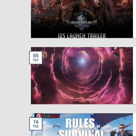
05
Th7
16
Th2