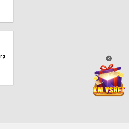
lừa
đảo
đầy
rủi
ro
ong
✕