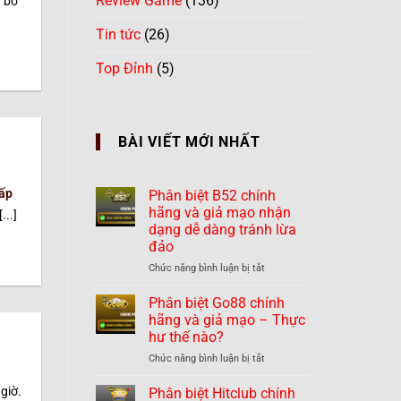
Review Game
(136)
 bố
Tin tức
(26)
Top Đỉnh
(5)
BÀI VIẾT MỚI NHẤT
ấp
Phân biệt B52 chính
hãng và giả mạo nhận
...]
dạng dễ dàng tránh lừa
đảo
ở
Chức năng bình luận bị tắt
Phân
biệt
Phân biệt Go88 chính
B52
hãng và giả mạo – Thực
chính
hư thế nào?
hãng
ở
Chức năng bình luận bị tắt
và
Phân
giả
biệt
mạo
giờ.
Phân biệt Hitclub chính