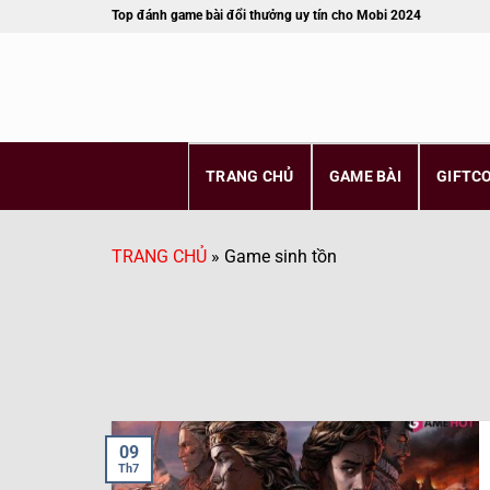
Bỏ
Top đánh game bài đổi thưởng uy tín cho Mobi 2024
qua
nội
dung
TRANG CHỦ
GAME BÀI
GIFTC
TRANG CHỦ
»
Game sinh tồn
09
Th7