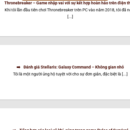
Thronebreaker – Game nhập vai với sự kết hợp hoàn hảo trên điện t
Khi tôi lần đầu tiên chơi Thronebreaker trên PC vào năm 2018, tôi đã 
[...]
Đánh giá Stellaris: Galaxy Command – Không gian nhỏ
Tôi là một người ủng hộ tuyệt vời cho sự đơn giản, đặc biệt là [...]