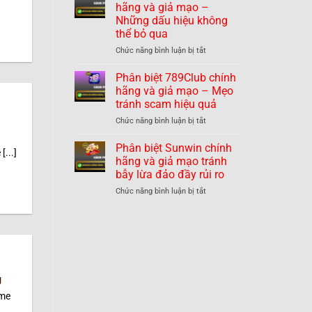
Go88
nhận
hãng và giả mạo –
chính
dạng
Những dấu hiệu không
hãng
dễ
thể bỏ qua
và
dàng
giả
tránh
ở
Chức năng bình luận bị tắt
mạo
lừa
Phân
–
đảo
biệt
Phân biệt 789Club chính
Thực
Hitclub
hãng và giả mạo – Mẹo
hư
chính
tránh scam hiệu quả
thế
hãng
nào?
ở
Chức năng bình luận bị tắt
và
Phân
giả
biệt
mạo
Phân biệt Sunwin chính
...]
789Club
–
hãng và giả mạo tránh
chính
Những
bẫy lừa đảo đầy rủi ro
hãng
dấu
ở
Chức năng bình luận bị tắt
và
hiệu
Phân
giả
không
biệt
mạo
thể
Sunwin
–
bỏ
chính
Mẹo
qua
hãng
tránh
và
scam
giả
hiệu
g
mạo
quả
ame
tránh
bẫy