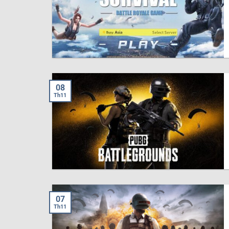
08
Th11
07
Th11