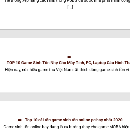
Hệ thống xếp hạng các rank trong PUBG đã được nhà phát hành công
[...]
TOP 10 Game Sinh Tồn Nhẹ Cho Máy Tính, PC, Laptop Cấu Hình Th
Hiện nay, có nhiều game thủ Việt Nam rất thích dòng game sinh tồn vì [
Top 10 cái tên game sinh tồn online pc hay nhất 2020
Game sinh tồn online hay đang là xu hướng thay cho game MOBA hiện 