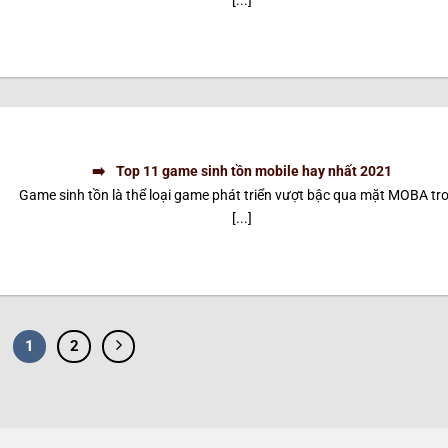
[...]
Top 11 game sinh tồn mobile hay nhất 2021
Game sinh tồn là thể loại game phát triển vượt bậc qua mặt MOBA tr
[...]
1
2