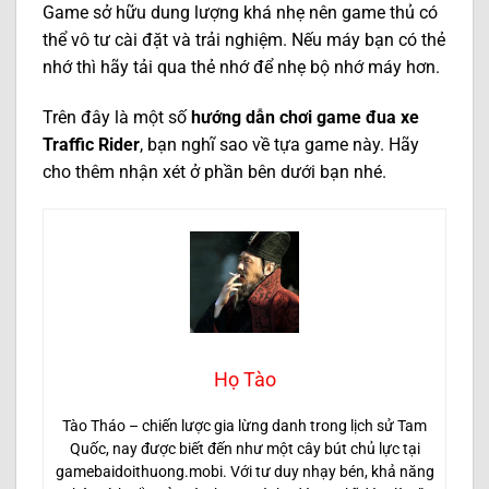
Game sở hữu dung lượng khá nhẹ nên game thủ có
thể vô tư cài đặt và trải nghiệm. Nếu máy bạn có thẻ
nhớ thì hãy tải qua thẻ nhớ để nhẹ bộ nhớ máy hơn.
Trên đây là một số
hướng dẫn chơi game đua xe
Traffic Rider
, bạn nghĩ sao về tựa game này. Hãy
cho thêm nhận xét ở phần bên dưới bạn nhé.
Họ Tào
Tào Tháo – chiến lược gia lừng danh trong lịch sử Tam
Quốc, nay được biết đến như một cây bút chủ lực tại
gamebaidoithuong.mobi. Với tư duy nhạy bén, khả năng