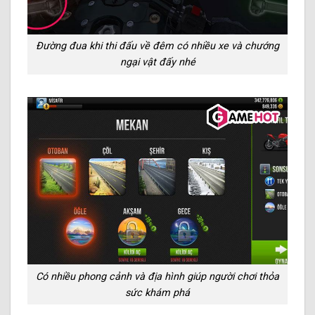
Đường đua khi thi đấu về đêm có nhiều xe và chướng
ngại vật đấy nhé
Có nhiều phong cảnh và địa hình giúp người chơi thỏa
sức khám phá