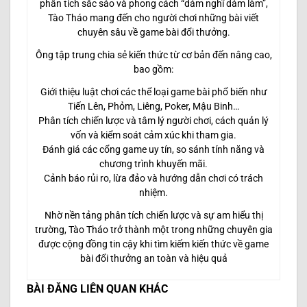
phân tích sắc sảo và phong cách “dám nghĩ dám làm”,
Tào Tháo mang đến cho người chơi những bài viết
chuyên sâu về game bài đổi thưởng.
Ông tập trung chia sẻ kiến thức từ cơ bản đến nâng cao,
bao gồm:
Giới thiệu luật chơi các thể loại game bài phổ biến như
Tiến Lên, Phỏm, Liêng, Poker, Mậu Binh…
Phân tích chiến lược và tâm lý người chơi, cách quản lý
vốn và kiểm soát cảm xúc khi tham gia.
Đánh giá các cổng game uy tín, so sánh tính năng và
chương trình khuyến mãi.
Cảnh báo rủi ro, lừa đảo và hướng dẫn chơi có trách
nhiệm.
Nhờ nền tảng phân tích chiến lược và sự am hiểu thị
trường, Tào Tháo trở thành một trong những chuyên gia
được cộng đồng tin cậy khi tìm kiếm kiến thức về game
bài đổi thưởng an toàn và hiệu quả
BÀI ĐĂNG LIÊN QUAN KHÁC