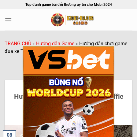
Bỏ
Top đánh game bài đổi thưởng uy tín cho Mobi 2024
qua
nội
dung
TRANG CHỦ
»
Hướng dẫn Game
»
Hướng dẫn chơi game
đua xe Traffic Rider trên android
×
HƯỚNG DẪN GAME
Hướng dẫn chơi game đua xe Traffic
Rider trên android
ĐĂNG VÀO
THÁNG 2 8, 2020
BỞI
HỌ TÀO
08