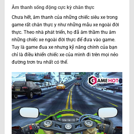
Âm thanh sống động cực kỳ chân thực
Chưa hết, âm thanh của những chiếc siêu xe trong
game rất chân thực y như những mẫu xe ngoài đời
thực. Theo nhà phát triển, họ đã âm thầm thu âm
những chiếc xe ngoài đời thực để đưa vào game.
Tuy là game đua xe nhưng kỹ năng chính của bạn
chỉ là điều khiển chiếc xe của mình đi trên mọi nẻo
đường trơn tru nhất có thể.