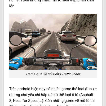
nghiệm trên những chiếc mô tô siêu đẹp phân khối
lớn.
Game đua xe nổi tiếng Traffic Rider
Trên android hiện nay có nhiều game thể loại đua xe
nhưng chủ yếu chỉ hấp dẫn ở thể loại ô tô (Asphalt
8, Need for Speed,…). Còn những game về mô tô thì