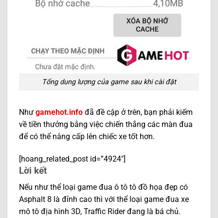
Tổng dung lượng của game sau khi cài đặt
Như
gamehot.info
đã đề cập ở trên, bạn phải kiếm
về tiền thưởng bằng việc chiến thắng các màn đua
để có thể nâng cấp lên chiếc xe tốt hơn.
[hoang_related_post id=”4924″]
Lời kết
Nếu như thể loại game đua ô tô tô đồ họa đẹp có
Asphalt 8 là đỉnh cao thì với thể loại game đua xe
mô tô địa hình 3D, Traffic Rider đang là bá chủ.