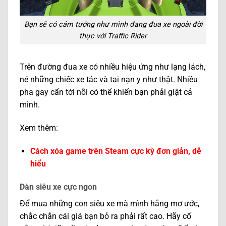
Bạn sẽ có cảm tưởng như mình đang đua xe ngoài đời
thực với Traffic Rider
Trên đường đua xe có nhiều hiệu ứng như lạng lách,
né những chiếc xe tác và tai nạn y như thật. Nhiều
pha gay cấn tới nỗi có thể khiến bạn phải giật cả
mình.
Xem thêm:
Cách xóa game trên Steam cực kỳ đơn giản, dễ
hiểu
Dàn siêu xe cực ngon
Để mua những con siêu xe mà mình hằng mơ ước,
chắc chắn cái giá bạn bỏ ra phải rất cao. Hãy cố