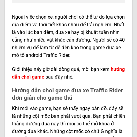
Ngoài việc chọn xe, người chơi có thể tự do lựa chọn
địa điểm và thời tiết khác nhau để trải nghiệm. Nhất
là vào lúc ban đêm, đua xe hay bị khuất tuần nhìn
cũng như nhiều vật khác cản đường. Người sẽ có 40
nhiệm vụ để làm từ dễ đến khó trong game đua xe
mô tô android Traffic Rider.
Giới thiệu nãy giờ dài dòng quá, mời bạn xem
hướng
dẫn chơi game
sau đây nhé.
Hướng dẫn chơi game đua xe Traffic Rider
đơn giản cho game thủ
Khi mới vào game, bạn sẽ thấy ngay bản đồ, đây sẽ
là những cột mốc bạn phải vượt qua. Bạn phải chiến
thắng đường đua này thì mới có thể mở khóa ở
đường đua khác. Những cột mốc có chữ G nghĩa là