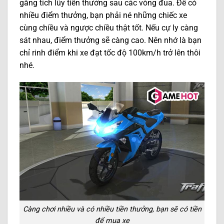
gắng tích lũy tiền thưởng sau các vòng đua. Để có
nhiều điểm thưởng, bạn phải né những chiếc xe
cùng chiều và ngược chiều thật tốt. Nếu cự ly càng
sát nhau, điểm thưởng sẽ càng cao. Nên nhớ là bạn
chỉ rinh điểm khi xe đạt tốc độ 100km/h trở lên thôi
nhé.
Càng chơi nhiều và có nhiều tiền thưởng, bạn sẽ có tiền
để mua xe