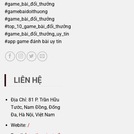
#game_bài_đổi_thưởng
#gamebaidoithuong
#game_bài_đổi_thưởng
#top_10_game_bài_đổi_thưởng
#game_bài_đổi_thưởng_uy_tín
#app game đánh bài uy tín
LIÊN HỆ
Địa Chỉ: 81 P. Trần Hữu
Tước, Nam Đồng, Đống
Đa, Hà Nội, Việt Nam
Webite:
/