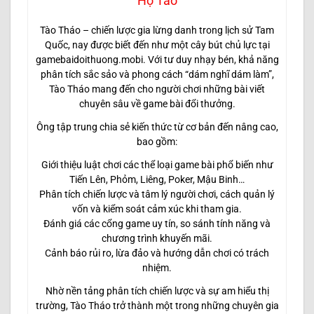
Họ Tào
Tào Tháo – chiến lược gia lừng danh trong lịch sử Tam
Quốc, nay được biết đến như một cây bút chủ lực tại
gamebaidoithuong.mobi. Với tư duy nhạy bén, khả năng
phân tích sắc sảo và phong cách “dám nghĩ dám làm”,
Tào Tháo mang đến cho người chơi những bài viết
chuyên sâu về game bài đổi thưởng.
Ông tập trung chia sẻ kiến thức từ cơ bản đến nâng cao,
bao gồm:
Giới thiệu luật chơi các thể loại game bài phổ biến như
Tiến Lên, Phỏm, Liêng, Poker, Mậu Binh…
Phân tích chiến lược và tâm lý người chơi, cách quản lý
vốn và kiểm soát cảm xúc khi tham gia.
Đánh giá các cổng game uy tín, so sánh tính năng và
chương trình khuyến mãi.
Cảnh báo rủi ro, lừa đảo và hướng dẫn chơi có trách
nhiệm.
Nhờ nền tảng phân tích chiến lược và sự am hiểu thị
trường, Tào Tháo trở thành một trong những chuyên gia