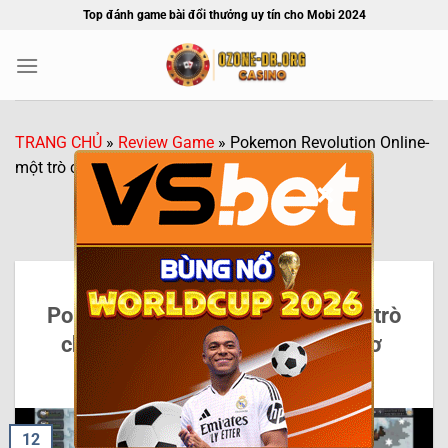
Bỏ
Top đánh game bài đổi thưởng uy tín cho Mobi 2024
qua
nội
dung
TRANG CHỦ
»
Review Game
»
Pokemon Revolution Online-
một trò chơi hấp dẫn gắn liền với tuổi thơ
×
REVIEW GAME
Pokemon Revolution Online- một trò
chơi hấp dẫn gắn liền với tuổi thơ
ĐĂNG VÀO
THÁNG 12 12, 2020
BỞI
HỌ TÀO
12