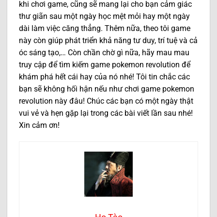
khi chơi game, cũng sẽ mang lại cho bạn cảm giác
thư giãn sau một ngày học mệt mỏi hay một ngày
dài làm việc căng thẳng. Thêm nữa, theo tôi game
này còn giúp phát triển khả năng tư duy, trí tuệ và cả
óc sáng tạo,… Còn chần chờ gì nữa, hãy mau mau
truy cập để tìm kiếm game pokemon revolution để
khám phá hết cái hay của nó nhé! Tôi tin chắc các
bạn sẽ không hối hận nếu như chơi game pokemon
revolution này đâu! Chúc các bạn có một ngày thật
vui vẻ và hẹn gặp lại trong các bài viết lần sau nhé!
Xin cảm ơn!