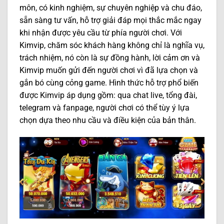
môn, có kinh nghiệm, sự chuyên nghiệp và chu đáo,
sẵn sàng tư vấn, hỗ trợ giải đáp mọi thắc mắc ngay
khi nhận được yêu cầu từ phía người chơi. Với
Kimvip, chăm sóc khách hàng không chỉ là nghĩa vụ,
trách nhiệm, nó còn là sự đồng hành, lời cảm ơn và
Kimvip muốn gửi đến người chơi vì đã lựa chọn và
gắn bó cùng cỏng game. Hình thức hỗ trợ phổ biến
được Kimvip áp dụng gồm: qua chat live, tổng đài,
telegram và fanpage, người chơi có thể tùy ý lựa
chọn dựa theo nhu cầu và điều kiện của bản thân.