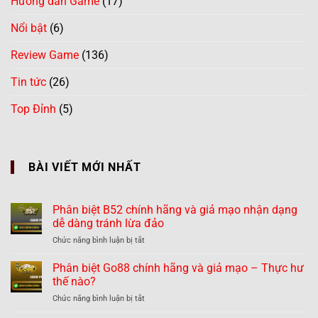
Hướng dẫn Game
(17)
Nổi bật
(6)
Review Game
(136)
Tin tức
(26)
Top Đỉnh
(5)
BÀI VIẾT MỚI NHẤT
Phân biệt B52 chính hãng và giả mạo nhận dạng
dễ dàng tránh lừa đảo
ở
Chức năng bình luận bị tắt
Phân
biệt
Phân biệt Go88 chính hãng và giả mạo – Thực hư
B52
thế nào?
chính
ở
Chức năng bình luận bị tắt
hãng
Phân
và