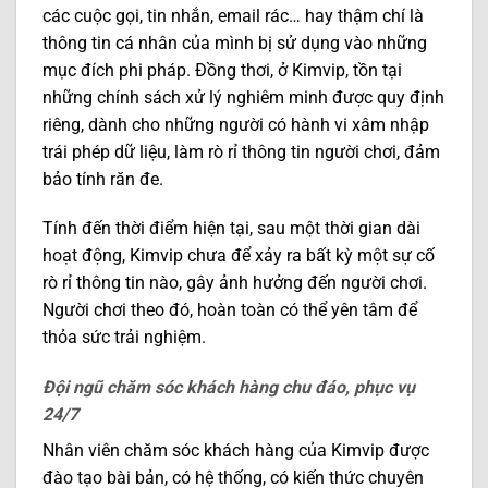
các cuộc gọi, tin nhắn, email rác… hay thậm chí là
thông tin cá nhân của mình bị sử dụng vào những
mục đích phi pháp. Đồng thơi, ở Kimvip, tồn tại
những chính sách xử lý nghiêm minh được quy định
riêng, dành cho những người có hành vi xâm nhập
trái phép dữ liệu, làm rò rỉ thông tin người chơi, đảm
bảo tính răn đe.
Tính đến thời điểm hiện tại, sau một thời gian dài
hoạt động, Kimvip chưa để xảy ra bất kỳ một sự cố
rò rỉ thông tin nào, gây ảnh hưởng đến người chơi.
Người chơi theo đó, hoàn toàn có thể yên tâm để
thỏa sức trải nghiệm.
Đội ngũ chăm sóc khách hàng chu đáo, phục vụ
24/7
Nhân viên chăm sóc khách hàng của Kimvip được
đào tạo bài bản, có hệ thống, có kiến thức chuyên