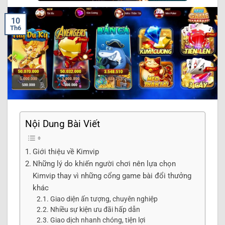
10
Th6
Nội Dung Bài Viết
Giới thiệu về Kimvip
Những lý do khiến người chơi nên lựa chọn
Kimvip thay vì những cổng game bài đổi thưởng
khác
Giao diện ấn tượng, chuyên nghiệp
Nhiều sự kiện ưu đãi hấp dẫn
Giao dịch nhanh chóng, tiện lợi