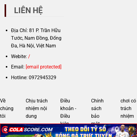
LIÊN HỆ
Địa Chỉ: 81 P. Trần Hữu
Tước, Nam Đồng, Đống
Đa, Hà Nội, Việt Nam
Webite:
/
Email:
[email protected]
Hotline: 0972945329
Về
Chịu trách
Điều
Chính
chơi có
chúng
nhiệm nội
khoản -
sách
trách
tôi
dung
Điều
bảo
nhiệm
kiện
mật