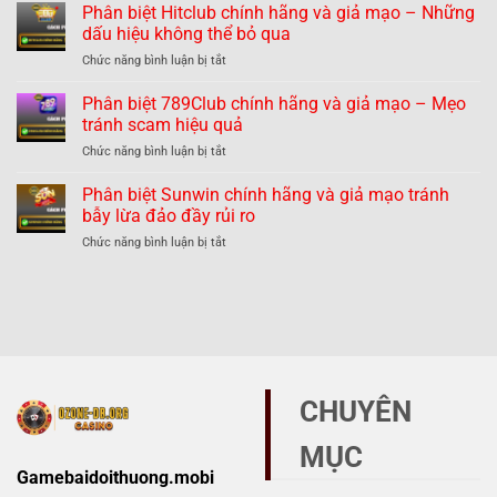
biệt
Phân biệt Hitclub chính hãng và giả mạo – Những
giả
Go88
mạo
dấu hiệu không thể bỏ qua
chính
nhận
ở
Chức năng bình luận bị tắt
hãng
dạng
Phân
và
dễ
biệt
Phân biệt 789Club chính hãng và giả mạo – Mẹo
giả
dàng
Hitclub
mạo
tránh scam hiệu quả
tránh
chính
–
lừa
ở
Chức năng bình luận bị tắt
hãng
Thực
đảo
Phân
và
hư
biệt
Phân biệt Sunwin chính hãng và giả mạo tránh
giả
thế
789Club
mạo
bẫy lừa đảo đầy rủi ro
nào?
chính
–
ở
Chức năng bình luận bị tắt
hãng
Những
Phân
và
dấu
biệt
giả
hiệu
Sunwin
mạo
không
chính
–
thể
hãng
Mẹo
bỏ
và
tránh
qua
giả
scam
mạo
hiệu
CHUYÊN
tránh
quả
bẫy
MỤC
lừa
đảo
Gamebaidoithuong.mobi
đầy