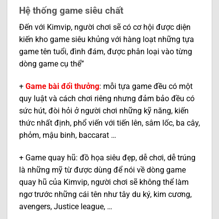
Hệ thống game siêu chất
Đến với Kimvip, người chơi sẽ có cơ hội được diện
kiến kho game siêu khủng với hàng loạt những tựa
game tên tuổi, đình đám, được phân loại vào từng
dòng game cụ thể”
+
Game bài đổi thưởng
: mỗi tựa game đều có một
quy luật và cách chơi riêng nhưng đảm bảo đều có
sức hút, đòi hỏi ở người chơi những kỹ năng, kiến
thức nhất định, phổ viến với tiến lên, sâm lốc, ba cây,
phỏm, mậu binh, baccarat …
+ Game quay hũ: đồ họa siêu đẹp, dễ chơi, dễ trúng
là những mỹ từ được dùng để nói về dòng game
quay hũ của Kimvip, người chơi sẽ không thể làm
ngơ trước những cái tên như tây du ký, kim cương,
avengers, Justice league, …