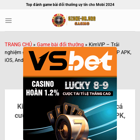
Bỏ
Top đánh game bài đổi thưởng uy tín cho Mobi 2024
qua
nội
dung
TRANG CHỦ
»
Game bài đổi thưởng
»
KimVIP – Trải
nghiệm game bài cá cược uy tín 2022 – Tải Kim VIP APK,
×
iOS, Android
GAME BÀI ĐỔI THƯỞNG
KimVIP – Trải nghiệm game bài cá
cược uy tín 2022 – Tải Kim VIP APK,
iOS, Android
ĐĂNG VÀO
THÁNG 6 10, 2021
BỞI
HỌ TÀO