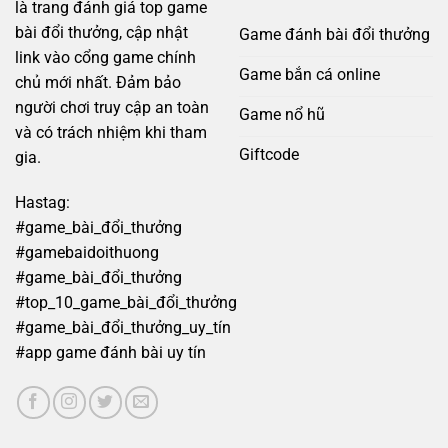
là trang đánh giá top game
rủi
ro
bài đổi thưởng, cập nhật
Game đánh bài đổi thưởng
link vào cổng game chính
Game bắn cá online
chủ mới nhất. Đảm bảo
người chơi truy cập an toàn
Game nổ hũ
và có trách nhiệm khi tham
Giftcode
gia.
Hastag:
#game_bài_đổi_thưởng
#gamebaidoithuong
#game_bài_đổi_thưởng
#top_10_game_bài_đổi_thưởng
#game_bài_đổi_thưởng_uy_tín
#app game đánh bài uy tín