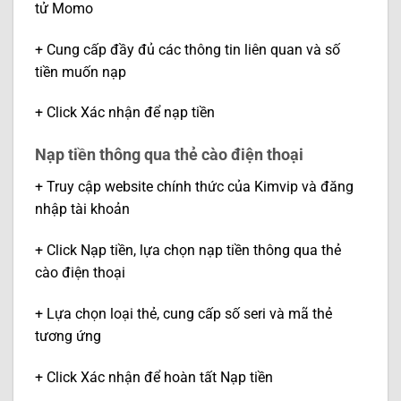
tử Momo
+ Cung cấp đầy đủ các thông tin liên quan và số
tiền muốn nạp
+ Click Xác nhận để nạp tiền
Nạp tiền thông qua thẻ cào điện thoại
+ Truy cập website chính thức của Kimvip và đăng
nhập tài khoản
+ Click Nạp tiền, lựa chọn nạp tiền thông qua thẻ
cào điện thoại
+ Lựa chọn loại thẻ, cung cấp số seri và mã thẻ
tương ứng
+ Click Xác nhận để hoàn tất Nạp tiền