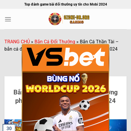
Bỏ
Top đánh game bài đổi thưởng uy tín cho Mobi 2024
qua
nội
dung
TRANG CHỦ
»
Bắn Cá Đổi Thưởng
»
Bắn Cá Thần Tài –
bắn cá đổi thưởng phát tài, phát lộc đã nhất năm 2024
×
BẮN CÁ ĐỔI THƯỞNG
Bắn Cá Thần Tài – bắn cá đổi thưởng
phát tài, phát lộc đã nhất năm 2024
ĐĂNG VÀO
THÁNG 6 30, 2021
BỞI
HỌ TÀO
30