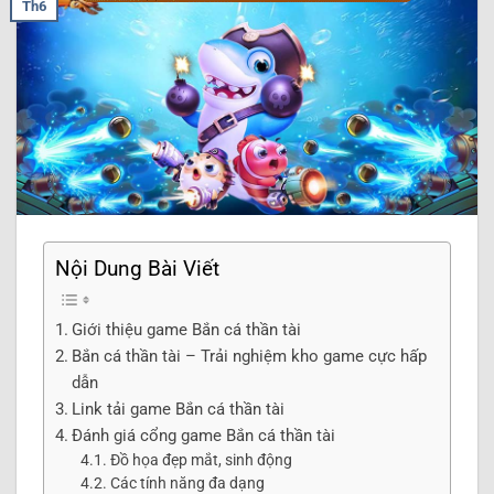
Th6
Nội Dung Bài Viết
Giới thiệu game Bắn cá thần tài
Bắn cá thần tài – Trải nghiệm kho game cực hấp
dẫn
Link tải game Bắn cá thần tài
Đánh giá cổng game Bắn cá thần tài
Đồ họa đẹp mắt, sinh động
Các tính năng đa dạng