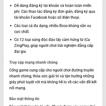
Dễ dàng đăng ký tài khoản và hoàn toàn miễn
phí. Các thao tác đăng ký đơn giản, đăng ký qua
tài khoản Facebook hoặc số điện thoại.
Các loại cá đa dạng, nhiều Boss khủng săn xu
cực chất.
Có 12 loại súng độc đáo lấy cảm hứng từ iCa
ZingPlay, giúp người chơi trải nghiệm đẳng cấp
đại gia.
Truy cập mạng nhanh chóng
Cổng game cung cấp cho người chơi đường truyền
nhanh chóng, thỏa sức giải trí và tận hưởng những
giây phút tuyệt vời mà không hề lo về các vấn đề kết
nối mạng.
Bảo mật thông tin