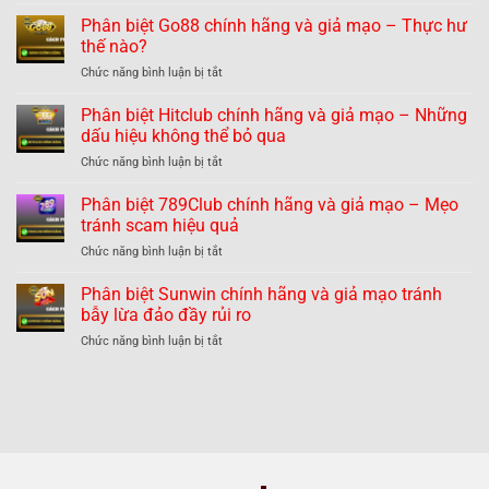
Phân
biệt
Phân biệt Go88 chính hãng và giả mạo – Thực hư
B52
thế nào?
chính
ở
Chức năng bình luận bị tắt
hãng
Phân
và
biệt
Phân biệt Hitclub chính hãng và giả mạo – Những
giả
Go88
mạo
dấu hiệu không thể bỏ qua
chính
nhận
ở
Chức năng bình luận bị tắt
hãng
dạng
Phân
và
dễ
biệt
Phân biệt 789Club chính hãng và giả mạo – Mẹo
giả
dàng
Hitclub
mạo
tránh scam hiệu quả
tránh
chính
–
lừa
ở
Chức năng bình luận bị tắt
hãng
Thực
đảo
Phân
và
hư
biệt
Phân biệt Sunwin chính hãng và giả mạo tránh
giả
thế
789Club
mạo
bẫy lừa đảo đầy rủi ro
nào?
chính
–
ở
Chức năng bình luận bị tắt
hãng
Những
Phân
và
dấu
biệt
giả
hiệu
Sunwin
mạo
không
chính
–
thể
hãng
Mẹo
bỏ
và
tránh
qua
giả
scam
mạo