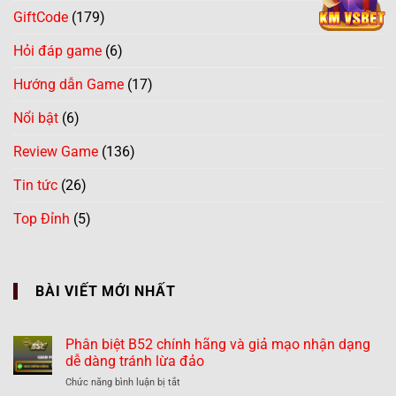
GiftCode
(179)
Hỏi đáp game
(6)
Hướng dẫn Game
(17)
Nổi bật
(6)
Review Game
(136)
Tin tức
(26)
Top Đỉnh
(5)
BÀI VIẾT MỚI NHẤT
Phân biệt B52 chính hãng và giả mạo nhận dạng
dễ dàng tránh lừa đảo
ở
Chức năng bình luận bị tắt