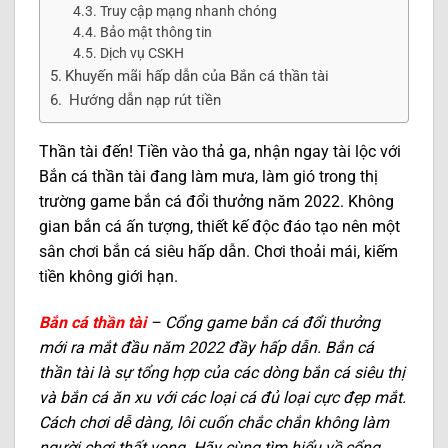
Truy cập mạng nhanh chóng
Bảo mật thông tin
Dịch vụ CSKH
Khuyến mãi hấp dẫn của Bắn cá thần tài
Hướng dẫn nạp rút tiền
Thần tài đến! Tiền vào thả ga, nhận ngay tài lộc với
Bắn cá thần tài đang làm mưa, làm gió trong thị
trường game bắn cá đổi thưởng năm 2022. Không
gian bắn cá ấn tượng, thiết kế độc đáo tạo nên một
sân chơi bắn cá siêu hấp dẫn. Chơi thoải mái, kiếm
tiền không giới hạn.
Bắn cá thần tài
– Cổng game bắn cá đổi thưởng
mới ra mắt đầu năm 2022 đầy hấp dẫn. Bắn cá
thần tài là sự tổng hợp của các dòng bắn cá siêu thị
và bắn cá ăn xu với các loại cá đủ loại cực đẹp mắt.
Cách chơi dễ dàng, lôi cuốn chắc chắn không làm
người chơi thất vọng. Hãy cùng tìm hiểu về cổng