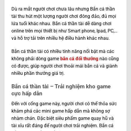
Dù ra mắt người chơi chưa lâu nhưng Bắn cá thần
tài thu hút một lượng người chơi đông đảo, đủ mọi
lứa tuổi khác nhau. Bắn cá thần tài dễ dàng chơi
online trên mọi thiết bị như Smart phone, Ipad, PC,…
và hỗ trợ tải trên nhiều hệ điều hành khác nhau.
Bắn cá thần tài có nhiều tính năng nổi bật mà các
không phải dòng game
bắn cá đổi thưởng
nào cũng
có được, giúp người chơi thoải mái bắn cá và giành
nhiều phần thưởng giá trị.
Bắn cá thần tài – Trải nghiệm kho game
cực hấp dẫn
Đến với cổng game này, người chơi có thể thỏa sức
khám phá các mini game hấp dẫn mà không sợ
nhàm chán. Đặc biệt siêu phẩm game quay hũ và
tài xỉu rất đáng để người chơi trải nghiệm. Bắn cá