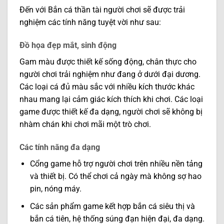
Đến với Bắn cá thần tài người chơi sẽ được trải
nghiệm các tính năng tuyệt vời như sau:
Đồ họa đẹp mắt, sinh động
Gam màu được thiết kế sống động, chân thực cho
người chơi trải nghiệm như đang ở dưới đại dương.
Các loại cá đủ màu sắc với nhiều kích thước khác
nhau mang lại cảm giác kích thích khi chơi. Các loại
game được thiết kế đa dạng, người chơi sẽ không bị
nhàm chán khi chơi mãi một trò chơi.
Các tính năng đa dạng
Cổng game hỗ trợ người chơi trên nhiều nền tảng
và thiết bị. Có thể chơi cả ngày mà không sợ hao
pin, nóng máy.
Các sản phẩm game kết hợp bắn cá siêu thị và
bắn cá tiên, hệ thống súng đạn hiện đại, đa dạng.