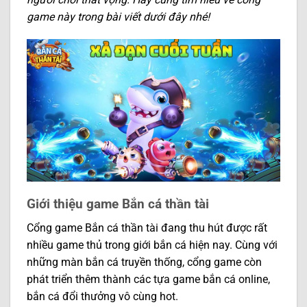
game này trong bài viết dưới đây nhé!
Giới thiệu game Bắn cá thần tài
Cổng game Bắn cá thần tài đang thu hút được rất
nhiều game thủ trong giới bắn cá hiện nay. Cùng với
những màn bắn cá truyền thống, cổng game còn
phát triển thêm thành các tựa game bắn cá online,
bắn cá đổi thưởng vô cùng hot.