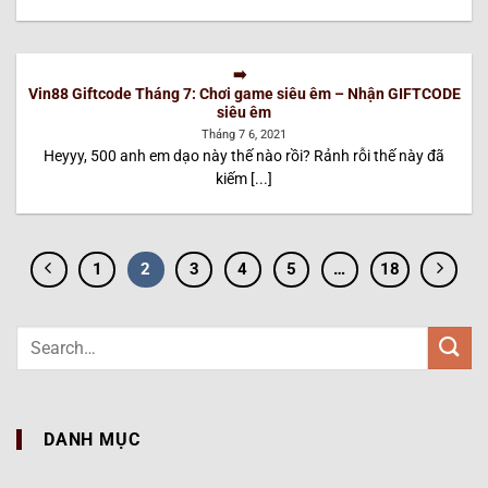
Vin88 Giftcode Tháng 7: Chơi game siêu êm – Nhận GIFTCODE
siêu êm
Tháng 7 6, 2021
Heyyy, 500 anh em dạo này thế nào rồi? Rảnh rỗi thế này đã
kiếm [...]
1
2
3
4
5
…
18
DANH MỤC