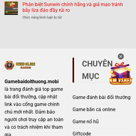
biệt
Phân biệt Sunwin chính hãng và giả mạo tránh
giả
thế
789Club
mạo
bẫy lừa đảo đầy rủi ro
nào?
chính
–
ở
Chức năng bình luận bị tắt
hãng
Những
Phân
và
dấu
biệt
giả
hiệu
Sunwin
mạo
không
chính
–
thể
hãng
Mẹo
bỏ
và
tránh
qua
giả
scam
✕
mạo
hiệu
CHUYÊN
tránh
quả
bẫy
MỤC
lừa
đảo
Gamebaidoithuong.mobi
đầy
là trang đánh giá top game
rủi
ro
bài đổi thưởng, cập nhật
Game đánh bài đổi thưởng
link vào cổng game chính
Game bắn cá online
chủ mới nhất. Đảm bảo
người chơi truy cập an toàn
Game nổ hũ
và có trách nhiệm khi tham
Giftcode
gia.