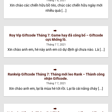
Tháng 7 8, 2021
Xin chào các chiến hữu bồ tèo, chúc các chiến hữu ngày mới
nhiều quà [...]
Roy Vip Giftcode Tháng 7: Game hay đã công bố – Giftcode
cực khổng lồ.
Tháng 7 7, 2021
Xin chào anh em, hè này anh em có dự định gì chưa nào. Là [...]
Rankvip Giftcode Tháng 7: Tháng mới leo Rank – Thành công
nhận Giftcode.
Tháng 7 7, 2021
Xin chào anh em, lại là mùa hè tới rồi. Lại là cái nắng cháy [...]