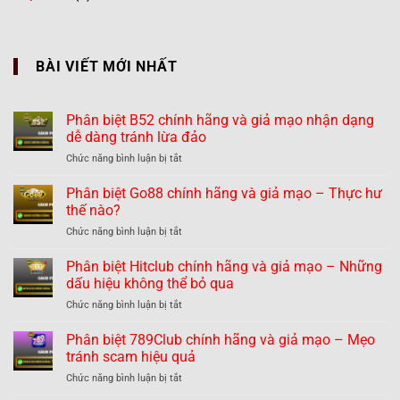
BÀI VIẾT MỚI NHẤT
Phân biệt B52 chính hãng và giả mạo nhận dạng
dễ dàng tránh lừa đảo
ở
Chức năng bình luận bị tắt
Phân
biệt
Phân biệt Go88 chính hãng và giả mạo – Thực hư
B52
thế nào?
chính
ở
Chức năng bình luận bị tắt
hãng
Phân
và
biệt
Phân biệt Hitclub chính hãng và giả mạo – Những
giả
Go88
mạo
dấu hiệu không thể bỏ qua
chính
nhận
ở
Chức năng bình luận bị tắt
hãng
dạng
Phân
và
dễ
biệt
Phân biệt 789Club chính hãng và giả mạo – Mẹo
giả
dàng
Hitclub
mạo
tránh scam hiệu quả
tránh
chính
–
lừa
ở
Chức năng bình luận bị tắt
hãng
Thực
đảo
Phân
và
hư